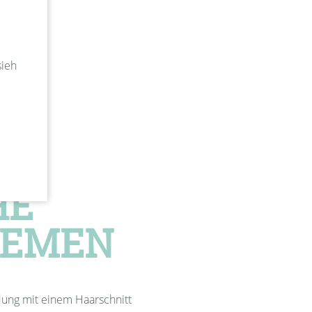
sieh
HE
LEMEN
dung mit einem Haarschnitt