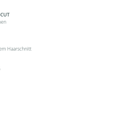
-CUT
men
em Haarschnitt
G